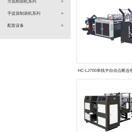
方底制袋机系列
>
手提袋制袋机系列
>
配套设备
>
HC-LJ700单线半自动点断