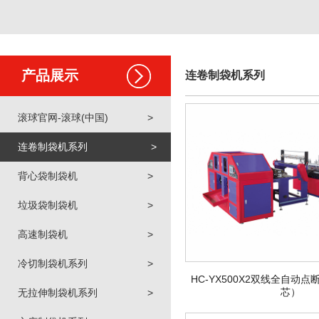
产品展示
连卷制袋机系列
滚球官网-滚球(中国)
>
连卷制袋机系列
>
背心袋制袋机
>
垃圾袋制袋机
>
高速制袋机
>
冷切制袋机系列
>
HC-YX500X2双线全自动
芯）
无拉伸制袋机系列
>