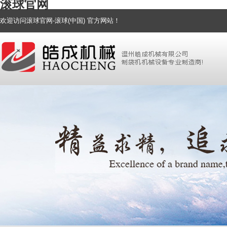
滚球官网
欢迎访问滚球官网-滚球(中国) 官方网站！