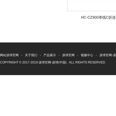
HC-CZ900单线C折
网站滚球官网
-
关于我们
-
产品展示
-
滚球官网
-
视频中心
-
滚球官网-滚
COPYRIGHT © 2017-2019 滚球官网-滚球(中国) . ALL RIGHTS RESERVED.