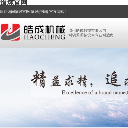
滚球官网
欢迎访问滚球官网-滚球(中国) 官方网站！