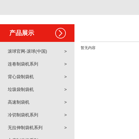
产品展示
暂无内容
滚球官网-滚球(中国)
>
连卷制袋机系列
>
背心袋制袋机
>
垃圾袋制袋机
>
高速制袋机
>
冷切制袋机系列
>
无拉伸制袋机系列
>