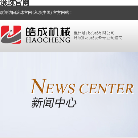
滚球官网
欢迎访问滚球官网-滚球(中国) 官方网站！