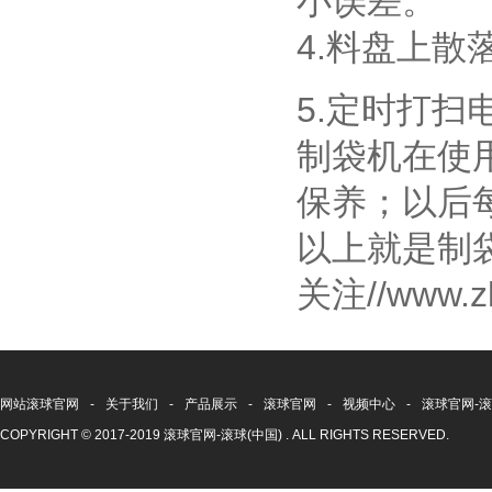
小误差。
4.料盘上
5.定时打
制袋机在使
保养；以后
以上就是制
关注//www.zhi
网站滚球官网
-
关于我们
-
产品展示
-
滚球官网
-
视频中心
-
滚球官网-滚
COPYRIGHT © 2017-2019 滚球官网-滚球(中国) . ALL RIGHTS RESERVED.